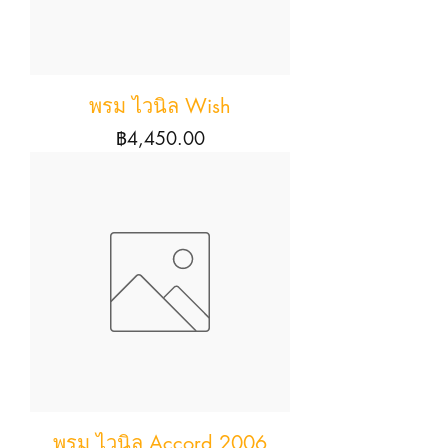
พรม ไวนิล Wish
ราคา
฿4,450.00
พรม ไวนิล Accord 2006