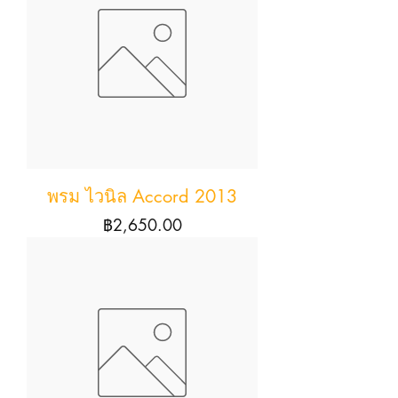
พรม ไวนิล Accord 2013
ราคา
฿2,650.00