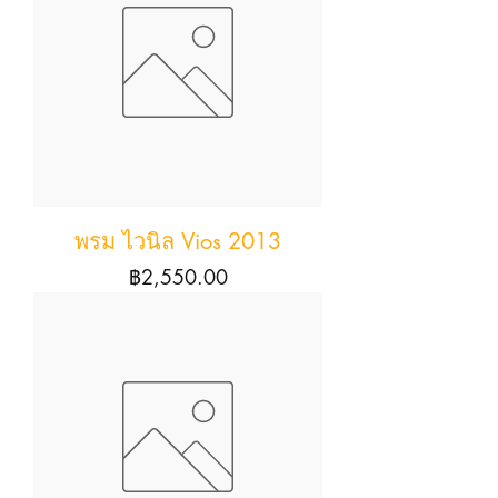
พรม ไวนิล Vios 2013
ราคา
฿2,550.00