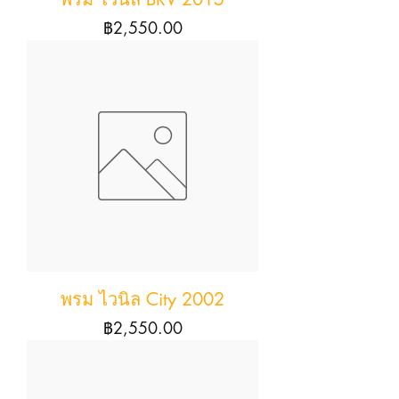
ราคา
฿2,550.00
พรม ไวนิล City 2002
ราคา
฿2,550.00