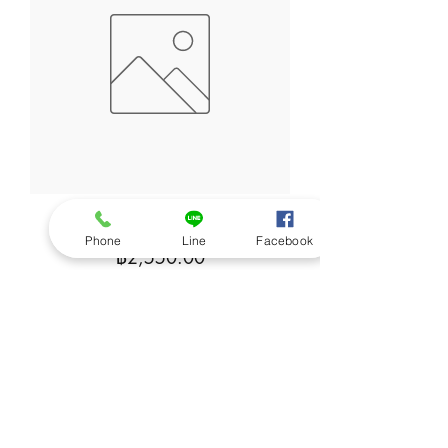
พรม ไวนิล City 2008
Phone
Line
Facebook
ราคา
฿2,550.00