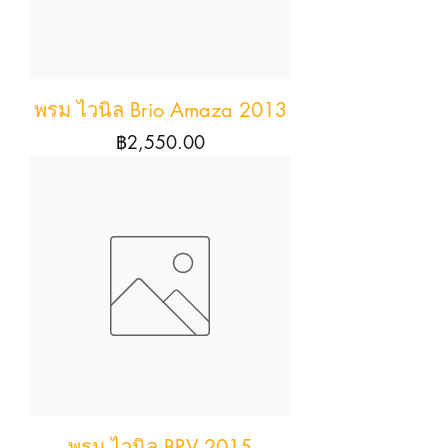
พรม ไวนิล Brio Amaza 2013
ราคา
฿2,550.00
พรม ไวนิล BRV 2015