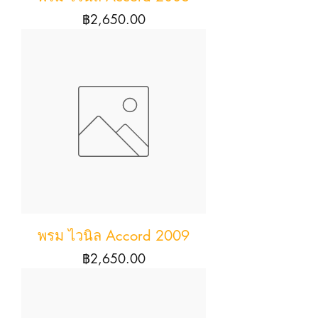
ราคา
฿2,650.00
พรม ไวนิล Accord 2009
ราคา
฿2,650.00