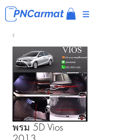
PNCarmat
พรม 5D Vios
2013