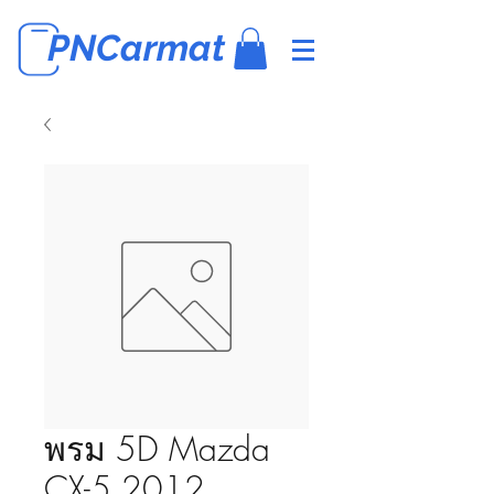
PNCarmat
พรม 5D Mazda
CX-5 2012