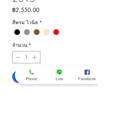
ราคา
฿2,550.00
สีพรม ไวนิล
*
จำนวน
*
เพิ่มลงในรถเข็น
Phone
Line
Facebook
ติดต่อสอบถามสินค้า
092-505-5426