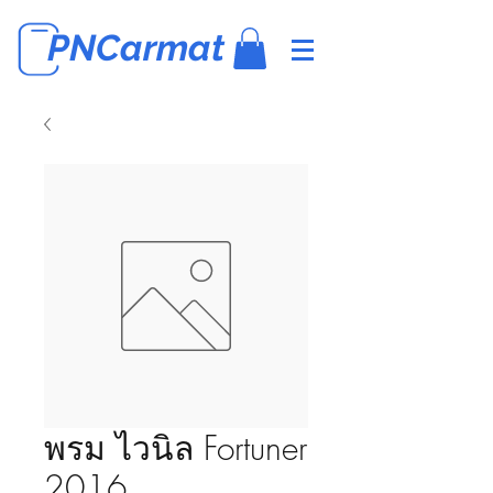
PNCarmat
พรม ไวนิล Fortuner
2016