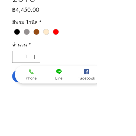
ราคา
฿4,450.00
สีพรม ไวนิล
*
จำนวน
*
เพิ่มลงในรถเข็น
Phone
Line
Facebook
ติดต่อสอบถามสินค้า
092-505-5426